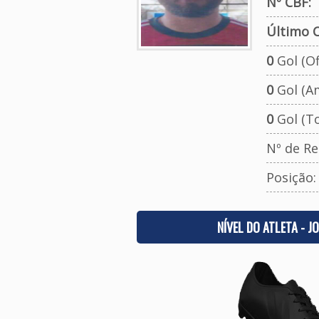
Nº CBF:
Último C
0
Gol (Ofi
0
Gol (A
0
Gol (To
Nº de Re
Posição
NÍVEL DO ATLETA - J