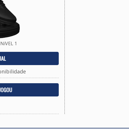
NíVEL 1
UAL
onibilidade
 JOGOU