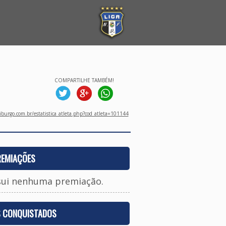
COMPARTILHE TAMBÉM!
burgo.com.br/estatistica_atleta.php?cod_atleta=101144
REMIAÇÕES
sui nenhuma premiação.
S CONQUISTADOS