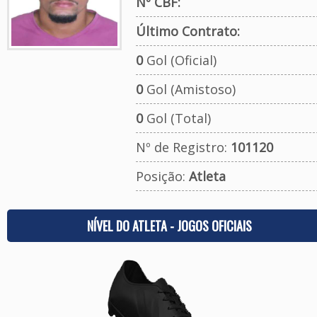
Nº CBF:
Último Contrato:
0
Gol (Oficial)
0
Gol (Amistoso)
0
Gol (Total)
Nº de Registro:
101120
Posição:
Atleta
NÍVEL DO ATLETA - JOGOS OFICIAIS