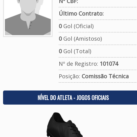
Nº CBF:
Último Contrato:
0
Gol (Oficial)
0
Gol (Amistoso)
0
Gol (Total)
Nº de Registro:
101074
Posição:
Comissão Técnica
NÍVEL DO ATLETA - JOGOS OFICIAIS