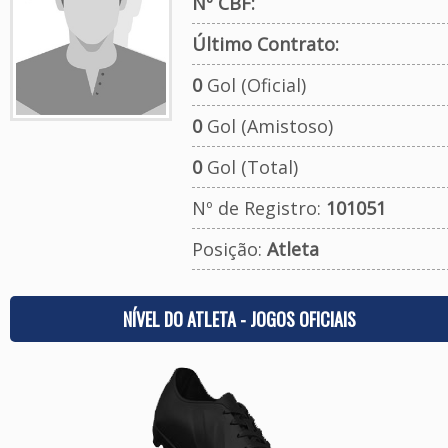
Nº CBF:
Último Contrato:
0
Gol (Oficial)
0
Gol (Amistoso)
0
Gol (Total)
Nº de Registro:
101051
Posição:
Atleta
NÍVEL DO ATLETA - JOGOS OFICIAIS