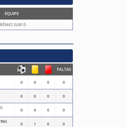
EQUIPE
RÊMIO SUB15
FALTAS
0
0
0
0
0
0
0
0
C.
0
0
0
0
TING
0
1
0
0