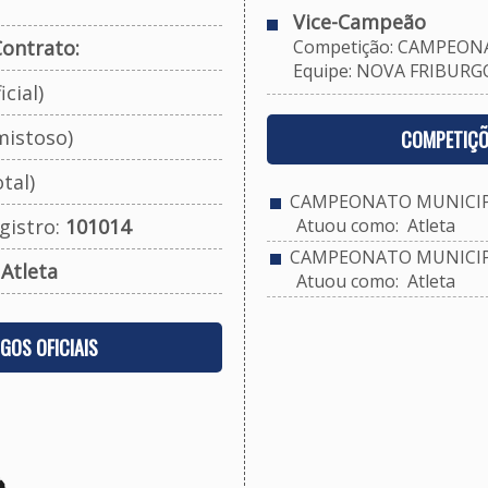
Vice-Campeão
ontrato:
Competição: CAMPEONA
Equipe: NOVA FRIBURGO 
cial)
mistoso)
COMPETIÇÕ
tal)
CAMPEONATO MUNICIPA
gistro:
101014
Atuou como: Atleta
CAMPEONATO MUNICIPA
:
Atleta
Atuou como: Atleta
OGOS OFICIAIS