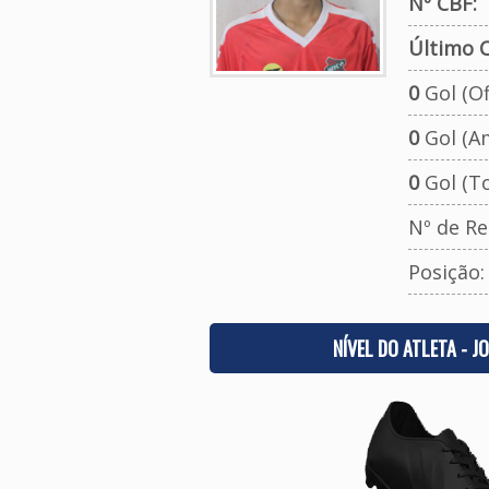
Nº CBF:
Último C
0
Gol (Ofi
0
Gol (A
0
Gol (To
Nº de Re
Posição
NÍVEL DO ATLETA - J