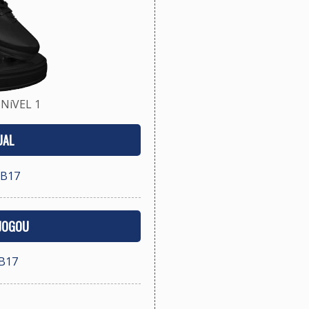
NíVEL 1
UAL
UB17
 JOGOU
UB17