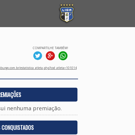
COMPARTILHE TAMBÉM!
burgo.com.br/estatistica_atleta.php?cod_atleta=101014
REMIAÇÕES
sui nenhuma premiação.
S CONQUISTADOS