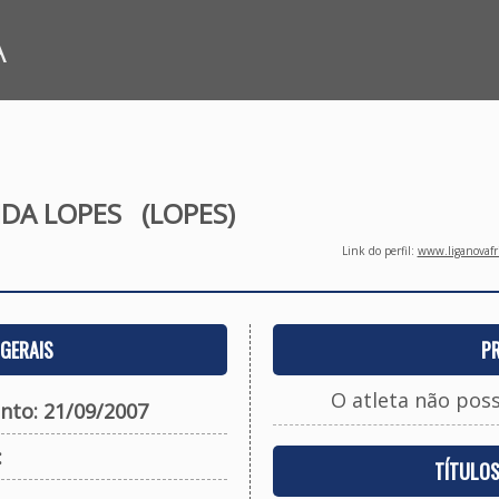
A
IDA LOPES
(LOPES)
Link do perfil:
www.liganovafri
GERAIS
P
O atleta não pos
nto: 21/09/2007
:
TÍTULO