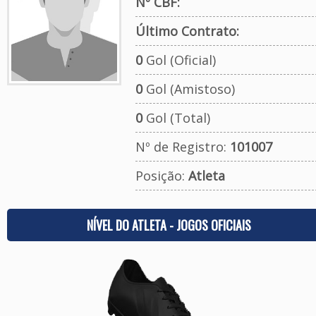
Nº CBF:
Último Contrato:
0
Gol (Oficial)
0
Gol (Amistoso)
0
Gol (Total)
Nº de Registro:
101007
Posição:
Atleta
NÍVEL DO ATLETA - JOGOS OFICIAIS