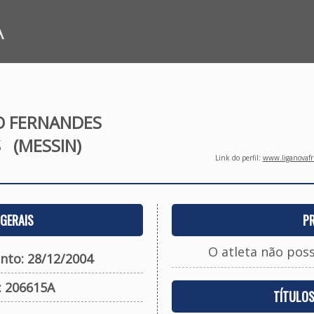
A
O FERNANDES
S
(MESSIN)
Link do perfil:
www.liganovafri
GERAIS
P
O atleta não pos
nto: 28/12/2004
: 206615A
TÍTULO