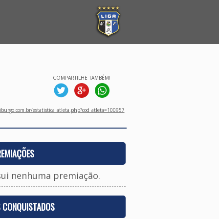
COMPARTILHE TAMBÉM!
burgo.com.br/estatistica_atleta.php?cod_atleta=100957
REMIAÇÕES
sui nenhuma premiação.
S CONQUISTADOS