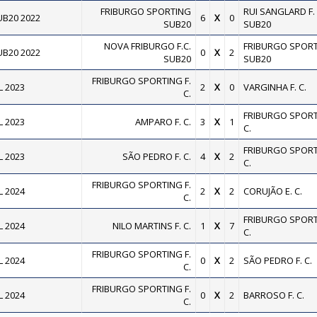
FRIBURGO SPORTING
RUI SANGLARD F. 
B20 2022
6
X
0
SUB20
SUB20
NOVA FRIBURGO F.C.
FRIBURGO SPOR
B20 2022
0
X
2
SUB20
SUB20
FRIBURGO SPORTING F.
 2023
2
X
0
VARGINHA F. C.
C.
FRIBURGO SPORT
 2023
AMPARO F. C.
3
X
1
C.
FRIBURGO SPORT
 2023
SÃO PEDRO F. C.
4
X
2
C.
FRIBURGO SPORTING F.
 2024
2
X
2
CORUJÃO E. C.
C.
FRIBURGO SPORT
 2024
NILO MARTINS F. C.
1
X
7
C.
FRIBURGO SPORTING F.
 2024
0
X
2
SÃO PEDRO F. C.
C.
FRIBURGO SPORTING F.
 2024
0
X
2
BARROSO F. C.
C.