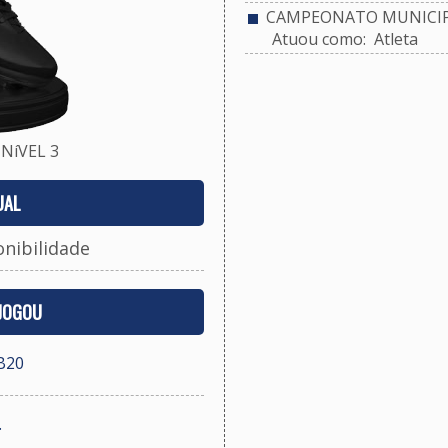
CAMPEONATO MUNICIPA
Atuou como: Atleta
NíVEL 3
UAL
onibilidade
 JOGOU
B20
.