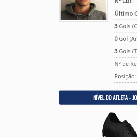
Nº CBF:
Último C
3
Gols (O
0
Gol (A
3
Gols (T
Nº de Re
Posição
NÍVEL DO ATLETA - J