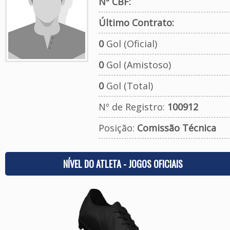
Nº CBF:
Último Contrato:
0
Gol (Oficial)
0
Gol (Amistoso)
0
Gol (Total)
Nº de Registro:
100912
Posição:
Comissão Técnica
NÍVEL DO ATLETA - JOGOS OFICIAIS