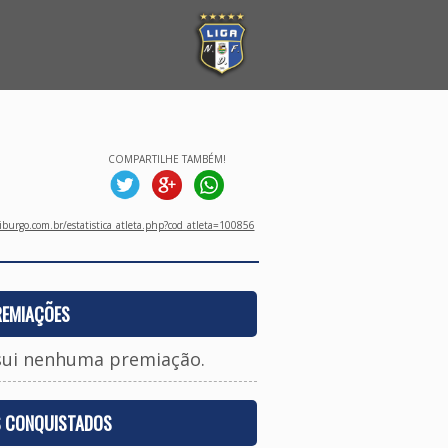
COMPARTILHE TAMBÉM!
burgo.com.br/estatistica_atleta.php?cod_atleta=100856
REMIAÇÕES
sui nenhuma premiação.
S CONQUISTADOS