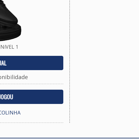
NíVEL 1
UAL
onibilidade
 JOGOU
SCOLINHA