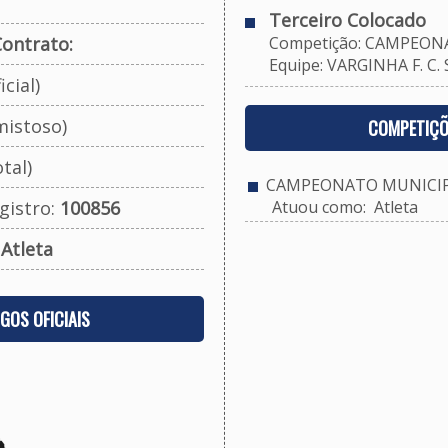
Terceiro Colocado
ontrato:
Competição: CAMPEONA
Equipe: VARGINHA F. C.
cial)
mistoso)
COMPETIÇÕ
tal)
CAMPEONATO MUNICIPA
gistro:
100856
Atuou como: Atleta
:
Atleta
OGOS OFICIAIS