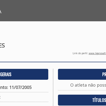
A
ES
Link do perfil:
www.liganovafri
GERAIS
P
O atleta não pos
nto: 11/07/2005
:
TÍTULO