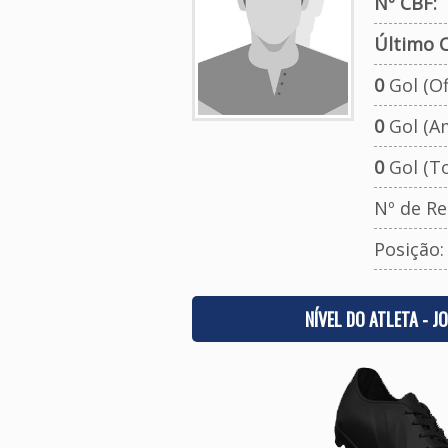
Nº CBF:
Último C
0
Gol (Ofi
0
Gol (A
0
Gol (To
Nº de Re
Posição
NÍVEL DO ATLETA - J