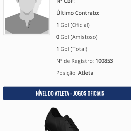
Nº CBF:
Último Contrato:
1
Gol (Oficial)
0
Gol (Amistoso)
1
Gol (Total)
Nº de Registro:
100853
Posição:
Atleta
NÍVEL DO ATLETA - JOGOS OFICIAIS