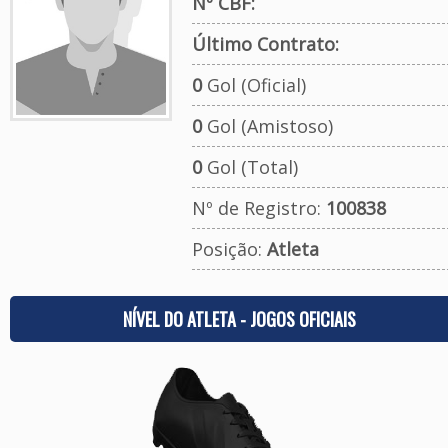
Nº CBF:
Último Contrato:
0
Gol (Oficial)
0
Gol (Amistoso)
0
Gol (Total)
Nº de Registro:
100838
Posição:
Atleta
NÍVEL DO ATLETA - JOGOS OFICIAIS