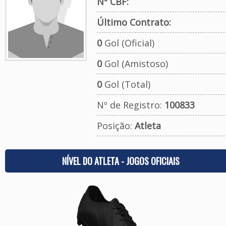
Nº CBF:
Último Contrato:
0
Gol (Oficial)
0
Gol (Amistoso)
0
Gol (Total)
Nº de Registro:
100833
Posição:
Atleta
NÍVEL DO ATLETA - JOGOS OFICIAIS