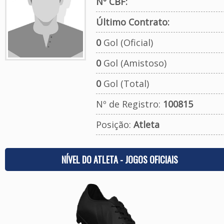
Nº CBF:
Último Contrato:
0
Gol (Oficial)
0
Gol (Amistoso)
0
Gol (Total)
Nº de Registro:
100815
Posição:
Atleta
NÍVEL DO ATLETA - JOGOS OFICIAIS