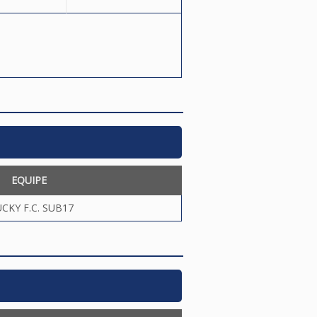
EQUIPE
CKY F.C. SUB17