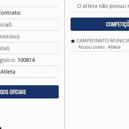
O atleta não possui 
ontrato:
COMPETIÇÕ
cial)
mistoso)
CAMPEONATO MUNICIPA
Atuou como: Atleta
tal)
gistro:
100814
:
Atleta
OGOS OFICIAIS