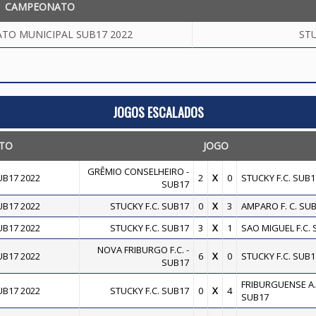
CAMPEONATO
TO MUNICIPAL SUB17 2022
STU
JOGOS ESCALADOS
TO
JOGO
GRÊMIO CONSELHEIRO -
B17 2022
2
X
0
STUCKY F.C. SUB1
SUB17
B17 2022
STUCKY F.C. SUB17
0
X
3
AMPARO F. C. SU
B17 2022
STUCKY F.C. SUB17
3
X
1
SAO MIGUEL F.C.
NOVA FRIBURGO F.C. -
B17 2022
6
X
0
STUCKY F.C. SUB1
SUB17
FRIBURGUENSE A. 
B17 2022
STUCKY F.C. SUB17
0
X
4
SUB17