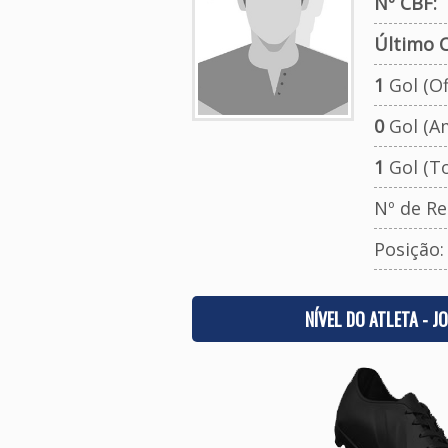
Nº CBF:
Último C
1
Gol (Ofi
0
Gol (A
1
Gol (To
Nº de Re
Posição
NÍVEL DO ATLETA - J