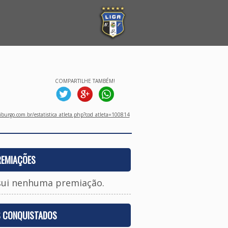
COMPARTILHE TAMBÉM!
burgo.com.br/estatistica_atleta.php?cod_atleta=100814
REMIAÇÕES
sui nenhuma premiação.
S CONQUISTADOS