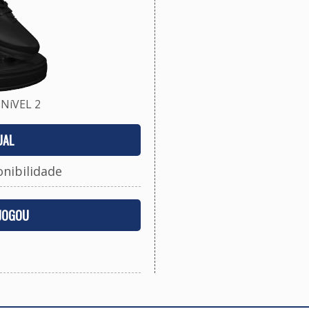
NíVEL 2
UAL
onibilidade
 JOGOU