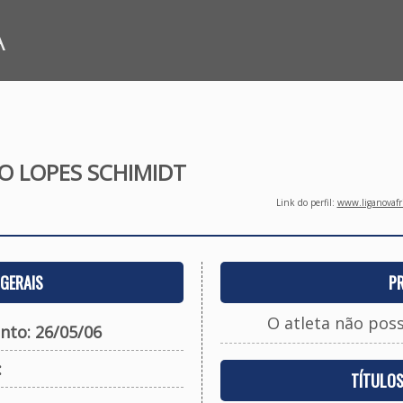
A
O LOPES SCHIMIDT
Link do perfil:
www.liganovafri
GERAIS
P
O atleta não pos
nto: 26/05/06
:
TÍTULO