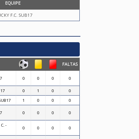
EQUIPE
CKY F.C. SUB17
FALTAS
7
0
0
0
0
B17
0
1
0
0
 SUB17
1
0
0
0
7
0
0
0
0
C. -
0
0
0
0