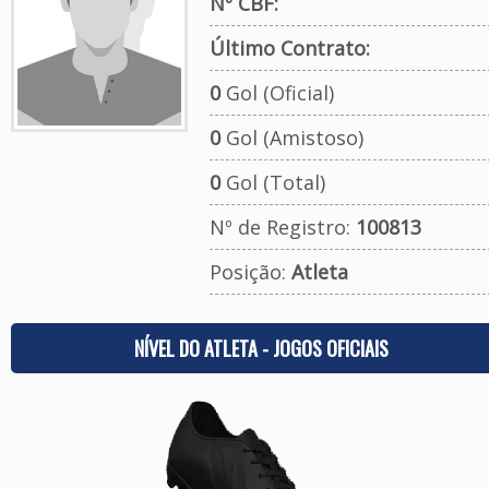
Nº CBF:
Último Contrato:
0
Gol (Oficial)
0
Gol (Amistoso)
0
Gol (Total)
Nº de Registro:
100813
Posição:
Atleta
NÍVEL DO ATLETA - JOGOS OFICIAIS