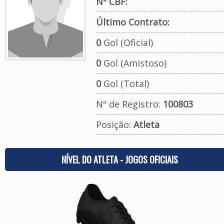
Nº CBF:
Último Contrato:
0
Gol (Oficial)
0
Gol (Amistoso)
0
Gol (Total)
Nº de Registro:
100803
Posição:
Atleta
NÍVEL DO ATLETA - JOGOS OFICIAIS