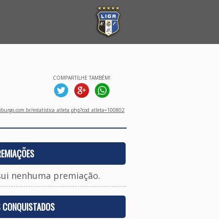
COMPARTILHE TAMBÉM!
burgo.com.br/estatistica_atleta.php?cod_atleta=100802
REMIAÇÕES
sui nenhuma premiação.
S CONQUISTADOS