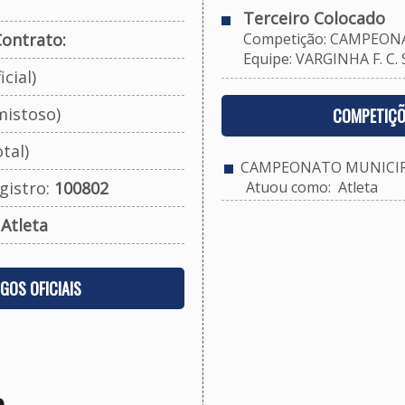
Terceiro Colocado
ontrato:
Competição: CAMPEONA
Equipe: VARGINHA F. C.
cial)
mistoso)
COMPETIÇÕ
tal)
CAMPEONATO MUNICIPA
gistro:
100802
Atuou como: Atleta
:
Atleta
OGOS OFICIAIS