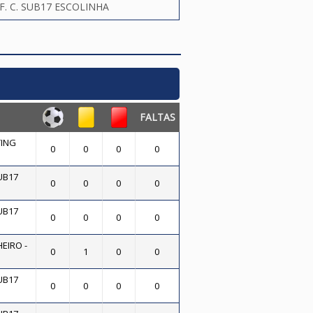
F. C. SUB17 ESCOLINHA
FALTAS
ING
0
0
0
0
UB17
0
0
0
0
UB17
0
0
0
0
EIRO -
0
1
0
0
UB17
0
0
0
0