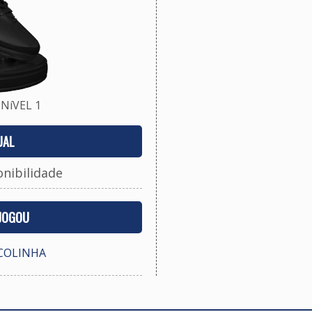
NíVEL 1
UAL
onibilidade
 JOGOU
SCOLINHA