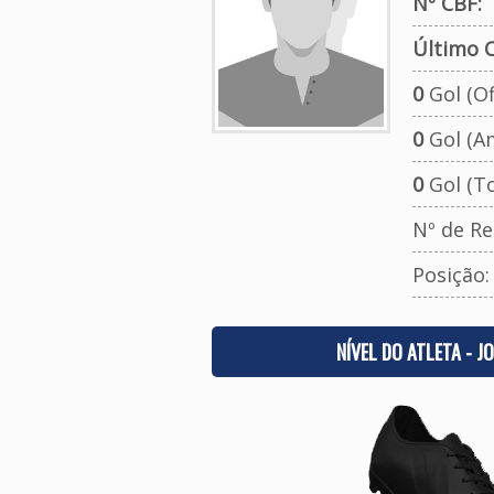
Nº CBF:
Último C
0
Gol (Ofi
0
Gol (A
0
Gol (To
Nº de Re
Posição
NÍVEL DO ATLETA - J