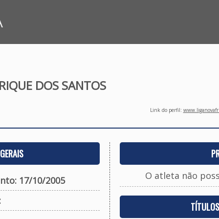
A
RIQUE DOS SANTOS
Link do perfil:
www.liganovafri
GERAIS
P
O atleta não pos
nto: 17/10/2005
:
TÍTULO