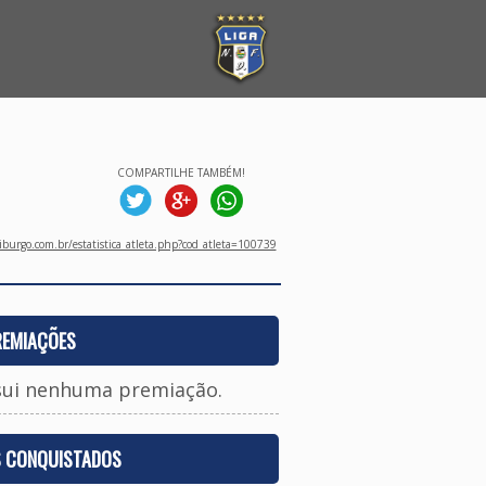
COMPARTILHE TAMBÉM!
burgo.com.br/estatistica_atleta.php?cod_atleta=100739
REMIAÇÕES
sui nenhuma premiação.
S CONQUISTADOS