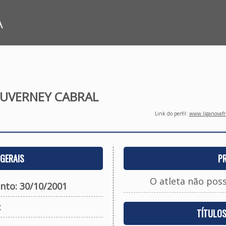
A
UVERNEY CABRAL
Link do perfil:
www.liganovafri
GERAIS
P
O atleta não pos
nto: 30/10/2001
:
TÍTULO