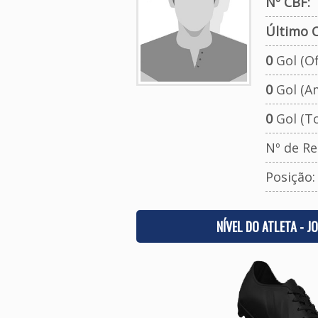
Nº CBF:
Último C
0
Gol (Ofi
0
Gol (A
0
Gol (To
Nº de Re
Posição
NÍVEL DO ATLETA - J