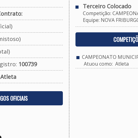
Terceiro Colocado
ontrato:
Competição: CAMPEONA
Equipe: NOVA FRIBURGO 
cial)
mistoso)
COMPETIÇÕ
tal)
CAMPEONATO MUNICIPA
gistro:
100739
Atuou como: Atleta
:
Atleta
OGOS OFICIAIS