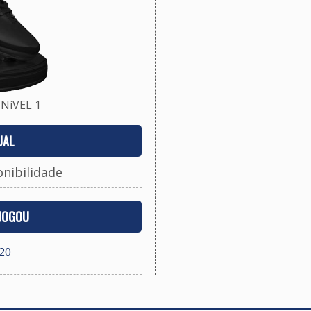
NíVEL 1
UAL
onibilidade
 JOGOU
20