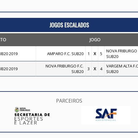
JOGOS ESCALADOS
TO
JOGO
NOVA FRIBURGO F
B20 2019
AMPARO F.C. SUB20
1
X
5
SUB20
NOVA FRIBURGO F.C.
VARGEM ALTA F.C
B20 2019
3
X
4
SUB20
SUB20
PARCEIROS