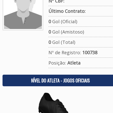
Nº CBF:
Último Contrato:
0
Gol (Oficial)
0
Gol (Amistoso)
0
Gol (Total)
Nº de Registro:
100738
Posição:
Atleta
NÍVEL DO ATLETA - JOGOS OFICIAIS