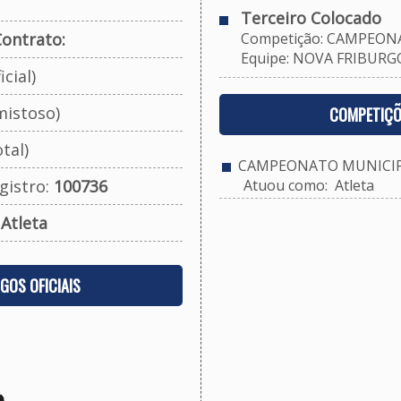
Terceiro Colocado
ontrato:
Competição: CAMPEONA
Equipe: NOVA FRIBURGO 
cial)
mistoso)
COMPETIÇÕ
tal)
CAMPEONATO MUNICIPA
gistro:
100736
Atuou como: Atleta
:
Atleta
OGOS OFICIAIS