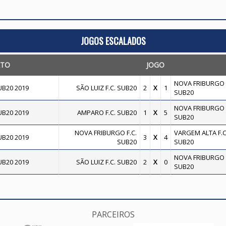
JOGOS ESCALADOS
TO
JOGO
NOVA FRIBURGO F
B20 2019
SÃO LUIZ F.C. SUB20
2
X
1
SUB20
NOVA FRIBURGO F
B20 2019
AMPARO F.C. SUB20
1
X
5
SUB20
NOVA FRIBURGO F.C.
VARGEM ALTA F.C
B20 2019
3
X
4
SUB20
SUB20
NOVA FRIBURGO F
B20 2019
SÃO LUIZ F.C. SUB20
2
X
0
SUB20
PARCEIROS