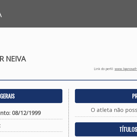
A
R NEIVA
Link do perfil:
www.liganovafri
GERAIS
P
O atleta não pos
nto: 08/12/1999
:
TÍTULO