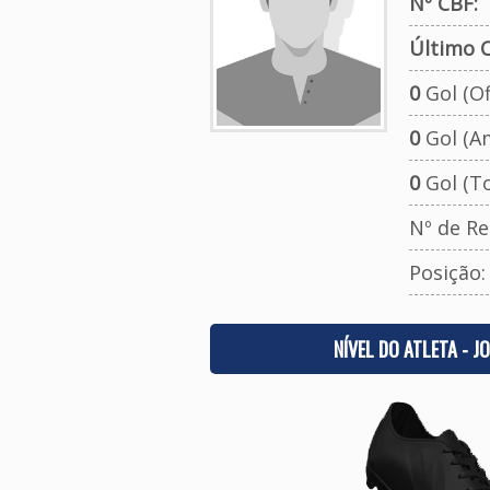
Nº CBF:
Último C
0
Gol (Ofi
0
Gol (A
0
Gol (To
Nº de Re
Posição
NÍVEL DO ATLETA - J