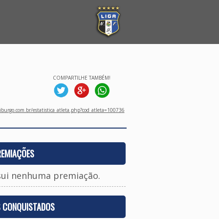
COMPARTILHE TAMBÉM!
burgo.com.br/estatistica_atleta.php?cod_atleta=100736
REMIAÇÕES
sui nenhuma premiação.
S CONQUISTADOS