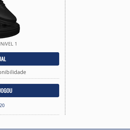
NíVEL 1
UAL
onibilidade
 JOGOU
20