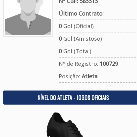
Nº CBF: 583313
Último Contrato:
0
Gol (Oficial)
0
Gol (Amistoso)
0
Gol (Total)
Nº de Registro:
100729
Posição:
Atleta
NÍVEL DO ATLETA - JOGOS OFICIAIS