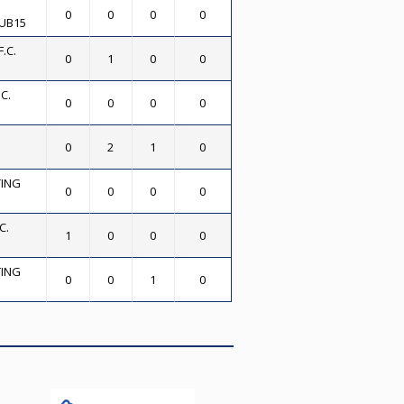
0
0
0
0
UB15
.C.
0
1
0
0
C.
0
0
0
0
0
2
1
0
ING
0
0
0
0
C.
1
0
0
0
ING
0
0
1
0