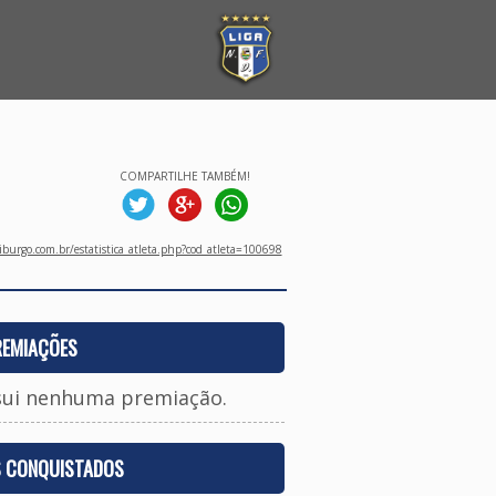
COMPARTILHE TAMBÉM!
burgo.com.br/estatistica_atleta.php?cod_atleta=100698
REMIAÇÕES
sui nenhuma premiação.
S CONQUISTADOS