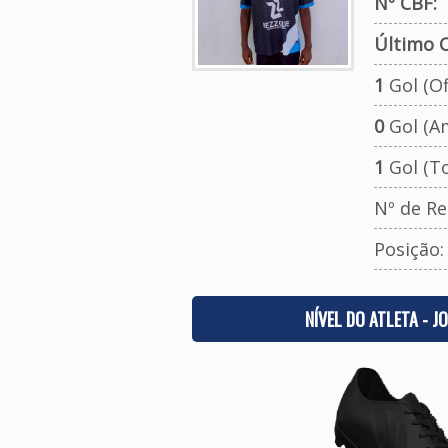
Nº CBF:
Último C
1
Gol (Ofi
0
Gol (A
1
Gol (To
Nº de Re
Posição
NÍVEL DO ATLETA - J