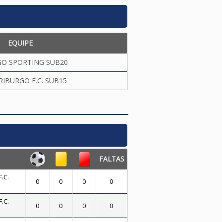
EQUIPE
GO SPORTING SUB20
RIBURGO F.C. SUB15
FALTAS
.C.
0
0
0
0
.C.
0
0
0
0