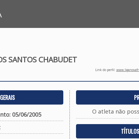
A
OS SANTOS CHABUDET
Link do perfil:
www.liganovafri
GERAIS
P
O atleta não pos
nto: 05/06/2005
:
TÍTULO