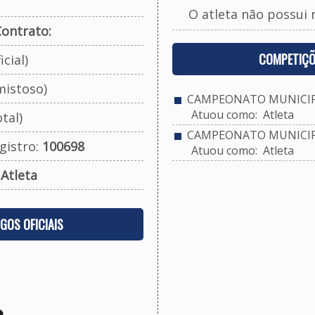
O atleta não possui 
ontrato:
COMPETIÇÕ
cial)
mistoso)
CAMPEONATO MUNICIPA
Atuou como: Atleta
tal)
CAMPEONATO MUNICIPA
gistro:
100698
Atuou como: Atleta
:
Atleta
OGOS OFICIAIS