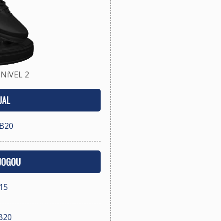
NíVEL 2
UAL
B20
 JOGOU
15
B20