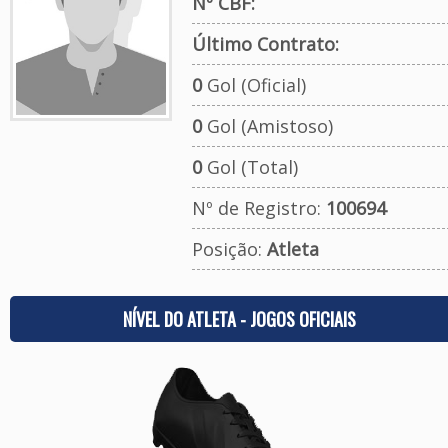
Nº CBF:
Último Contrato:
0
Gol (Oficial)
0
Gol (Amistoso)
0
Gol (Total)
Nº de Registro:
100694
Posição:
Atleta
NÍVEL DO ATLETA - JOGOS OFICIAIS