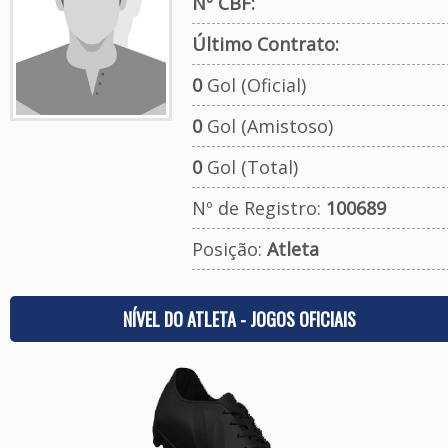
Nº CBF:
Último Contrato:
0
Gol (Oficial)
0
Gol (Amistoso)
0
Gol (Total)
Nº de Registro:
100689
Posição:
Atleta
NÍVEL DO ATLETA - JOGOS OFICIAIS