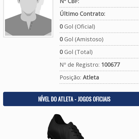
Nº CBF:
Último Contrato:
0
Gol (Oficial)
0
Gol (Amistoso)
0
Gol (Total)
Nº de Registro:
100677
Posição:
Atleta
NÍVEL DO ATLETA - JOGOS OFICIAIS