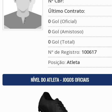
Nº CBF:
Último Contrato:
0
Gol (Oficial)
0
Gol (Amistoso)
0
Gol (Total)
Nº de Registro:
100617
Posição:
Atleta
NÍVEL DO ATLETA - JOGOS OFICIAIS