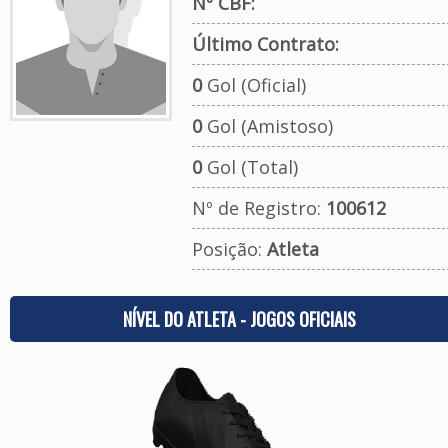
Nº CBF:
Último Contrato:
0
Gol (Oficial)
0
Gol (Amistoso)
0
Gol (Total)
Nº de Registro:
100612
Posição:
Atleta
NÍVEL DO ATLETA - JOGOS OFICIAIS