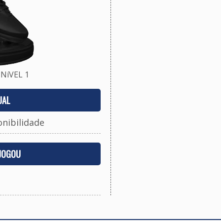
NíVEL 1
UAL
onibilidade
 JOGOU