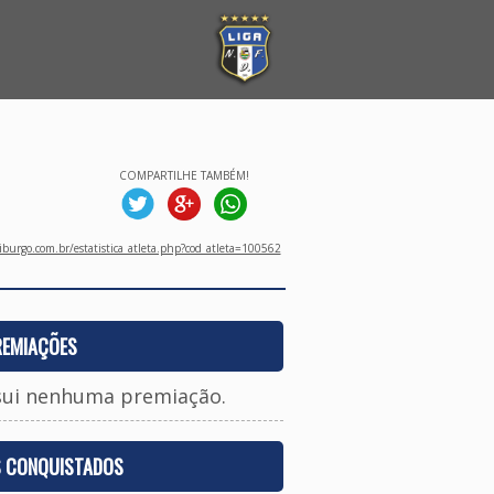
COMPARTILHE TAMBÉM!
burgo.com.br/estatistica_atleta.php?cod_atleta=100562
REMIAÇÕES
sui nenhuma premiação.
S CONQUISTADOS