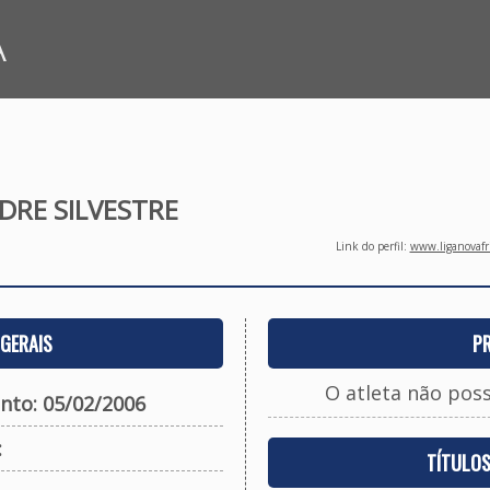
A
DRE SILVESTRE
Link do perfil:
www.liganovafri
GERAIS
P
O atleta não pos
nto: 05/02/2006
:
TÍTULO