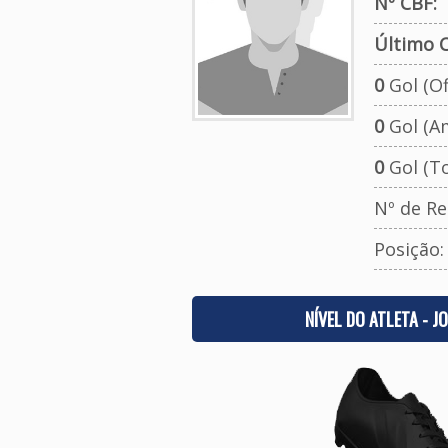
Nº CBF:
Último C
0
Gol (Ofi
0
Gol (A
0
Gol (To
Nº de Re
Posição
NÍVEL DO ATLETA - J