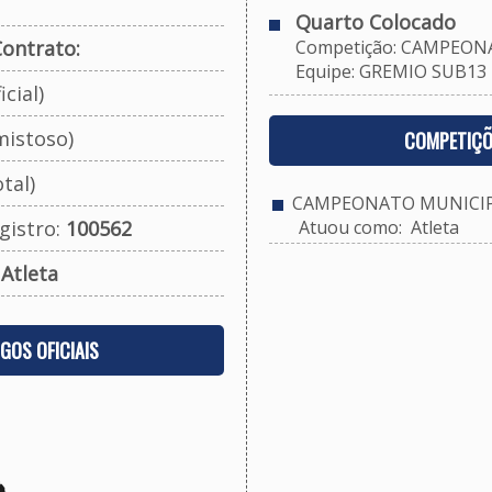
Quarto Colocado
ontrato:
Competição: CAMPEONA
Equipe: GREMIO SUB13
cial)
mistoso)
COMPETIÇÕ
tal)
CAMPEONATO MUNICIPA
gistro:
100562
Atuou como: Atleta
:
Atleta
OGOS OFICIAIS