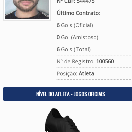
Nº CBF: 544475
Último Contrato:
6
Gols (Oficial)
0
Gol (Amistoso)
6
Gols (Total)
Nº de Registro:
100560
Posição:
Atleta
NÍVEL DO ATLETA - JOGOS OFICIAIS