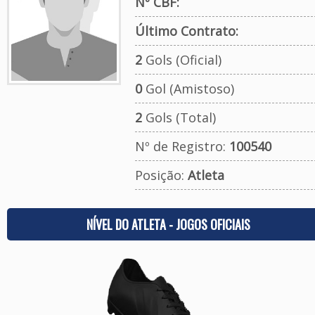
Nº CBF:
Último Contrato:
2
Gols (Oficial)
0
Gol (Amistoso)
2
Gols (Total)
Nº de Registro:
100540
Posição:
Atleta
NÍVEL DO ATLETA - JOGOS OFICIAIS