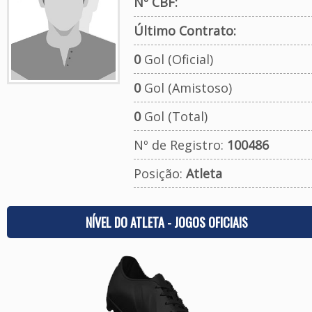
Nº CBF:
Último Contrato:
0
Gol (Oficial)
0
Gol (Amistoso)
0
Gol (Total)
Nº de Registro:
100486
Posição:
Atleta
NÍVEL DO ATLETA - JOGOS OFICIAIS