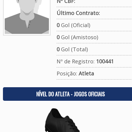
Nº CBF:
Último Contrato:
0
Gol (Oficial)
0
Gol (Amistoso)
0
Gol (Total)
Nº de Registro:
100441
Posição:
Atleta
NÍVEL DO ATLETA - JOGOS OFICIAIS