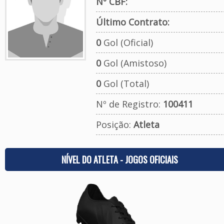
Nº CBF:
Último Contrato:
0
Gol (Oficial)
0
Gol (Amistoso)
0
Gol (Total)
Nº de Registro:
100411
Posição:
Atleta
NÍVEL DO ATLETA - JOGOS OFICIAIS