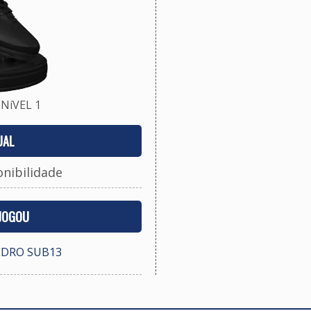
NíVEL 1
UAL
onibilidade
 JOGOU
EDRO SUB13