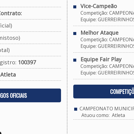
Vice-Campeão
ontrato:
Competição: CAMPEONA
Equipe: GUERREIRINHOS
cial)
Melhor Ataque
mistoso)
Competição: CAMPEONA
Equipe: GUERREIRINHOS
tal)
Equipe Fair Play
gistro:
100397
Competição: CAMPEONA
Equipe: GUERREIRINHOS
:
Atleta
COMPETIÇÕ
OGOS OFICIAIS
CAMPEONATO MUNICIPA
Atuou como: Atleta