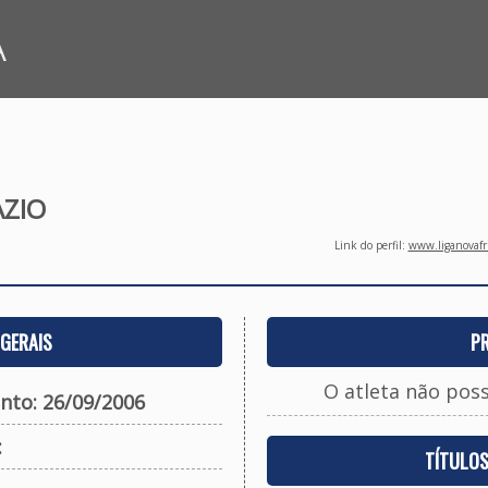
A
AZIO
Link do perfil:
www.liganovafri
GERAIS
P
O atleta não pos
nto: 26/09/2006
:
TÍTULO