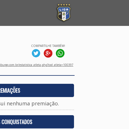
COMPARTILHE TAMBÉM!
burgo.com.br/estatistica_atleta.php?cod_atleta=100397
REMIAÇÕES
sui nenhuma premiação.
S CONQUISTADOS