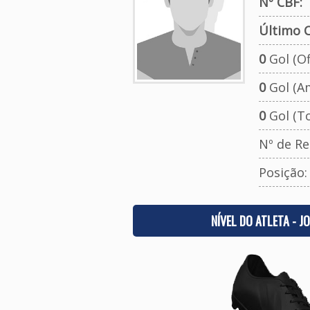
Nº CBF:
Último C
0
Gol (Ofi
0
Gol (A
0
Gol (To
Nº de Re
Posição
NÍVEL DO ATLETA - J