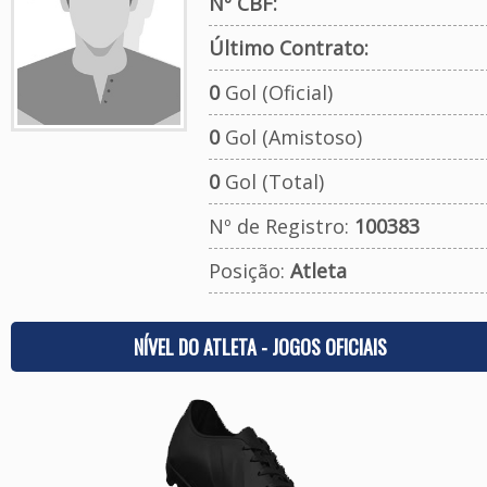
Nº CBF:
Último Contrato:
0
Gol (Oficial)
0
Gol (Amistoso)
0
Gol (Total)
Nº de Registro:
100383
Posição:
Atleta
NÍVEL DO ATLETA - JOGOS OFICIAIS