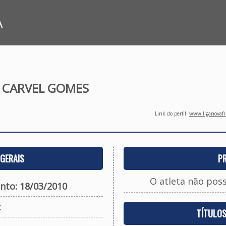
A
 CARVEL GOMES
Link do perfil:
www.liganovafri
GERAIS
P
O atleta não pos
nto: 18/03/2010
:
TÍTULO