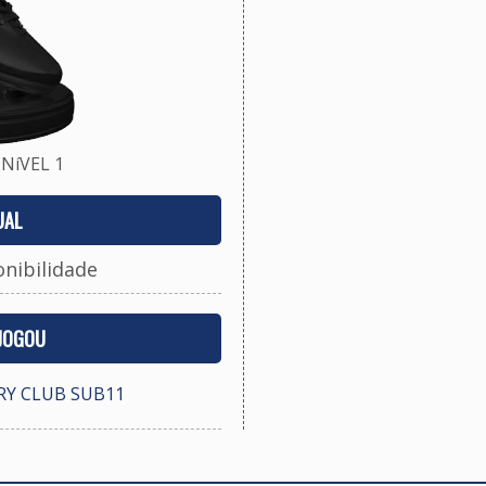
NíVEL 1
UAL
onibilidade
 JOGOU
Y CLUB SUB11