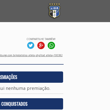
COMPARTILHE TAMBÉM!
burgo.com.br/estatistica_atleta.php?cod_atleta=100382
REMIAÇÕES
sui nenhuma premiação.
S CONQUISTADOS