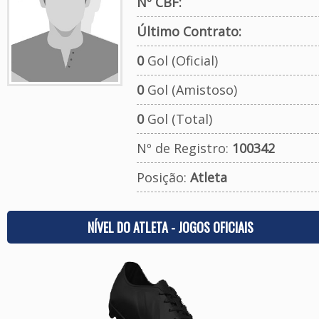
Nº CBF:
Último Contrato:
0
Gol (Oficial)
0
Gol (Amistoso)
0
Gol (Total)
Nº de Registro:
100342
Posição:
Atleta
NÍVEL DO ATLETA - JOGOS OFICIAIS