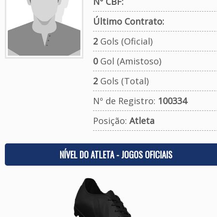
Nº CBF:
Último Contrato:
2
Gols (Oficial)
0
Gol (Amistoso)
2
Gols (Total)
Nº de Registro:
100334
Posição:
Atleta
NÍVEL DO ATLETA - JOGOS OFICIAIS