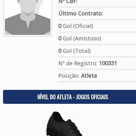
Nº CBF:
Último Contrato:
0
Gol (Oficial)
0
Gol (Amistoso)
0
Gol (Total)
Nº de Registro:
100331
Posição:
Atleta
NÍVEL DO ATLETA - JOGOS OFICIAIS