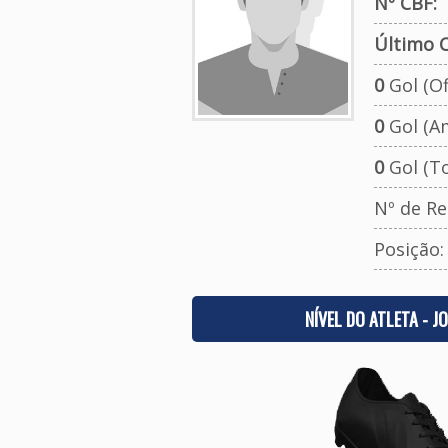
Nº CBF:
Último C
0
Gol (Ofi
0
Gol (A
0
Gol (To
Nº de Re
Posição
NÍVEL DO ATLETA - J