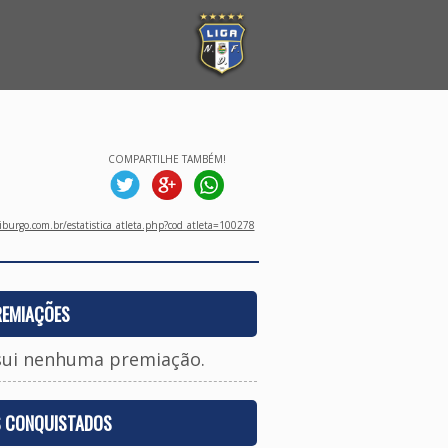
COMPARTILHE TAMBÉM!
burgo.com.br/estatistica_atleta.php?cod_atleta=100278
REMIAÇÕES
sui nenhuma premiação.
S CONQUISTADOS