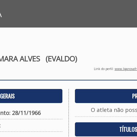
A
MARA ALVES
(EVALDO)
Link do perfil:
www.liganovafri
GERAIS
P
O atleta não pos
nto: 28/11/1966
:
TÍTULO