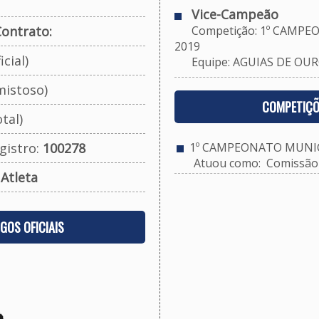
Vice-Campeão
ontrato:
Competição: 1º CAMPEO
2019
cial)
Equipe: AGUIAS DE OUR
mistoso)
COMPETIÇÕ
tal)
gistro:
100278
1º CAMPEONATO MUNICI
Atuou como: Comissão 
:
Atleta
OGOS OFICIAIS