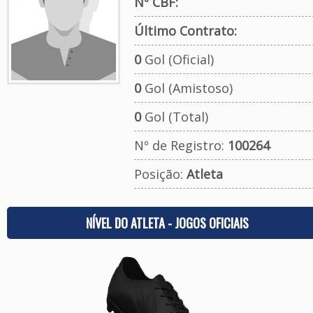
Nº CBF:
Último Contrato:
0
Gol (Oficial)
0
Gol (Amistoso)
0
Gol (Total)
Nº de Registro:
100264
Posição:
Atleta
NÍVEL DO ATLETA - JOGOS OFICIAIS