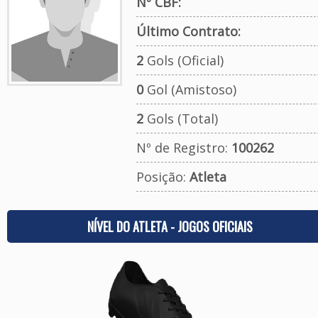
Nº CBF:
Último Contrato:
2
Gols (Oficial)
0
Gol (Amistoso)
2
Gols (Total)
Nº de Registro:
100262
Posição:
Atleta
NÍVEL DO ATLETA - JOGOS OFICIAIS