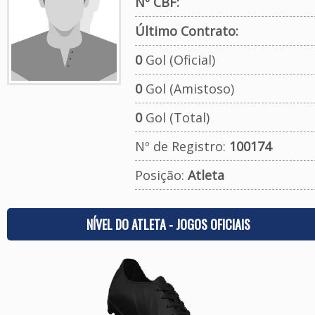
Nº CBF:
Último Contrato:
0
Gol (Oficial)
0
Gol (Amistoso)
0
Gol (Total)
Nº de Registro:
100174
Posição:
Atleta
NÍVEL DO ATLETA - JOGOS OFICIAIS