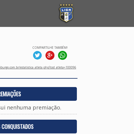
COMPARTILHE TAMBÉM!
burgo.com.br/estatistica_atleta.php?cod_atleta=100096
REMIAÇÕES
sui nenhuma premiação.
S CONQUISTADOS