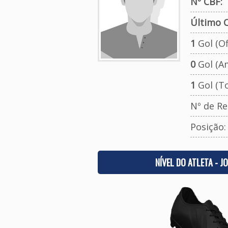
Nº CBF:
Último C
1
Gol (Ofi
0
Gol (A
1
Gol (To
Nº de Re
Posição
NÍVEL DO ATLETA - J