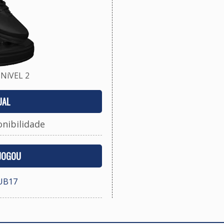
NíVEL 2
UAL
onibilidade
 JOGOU
SUB17