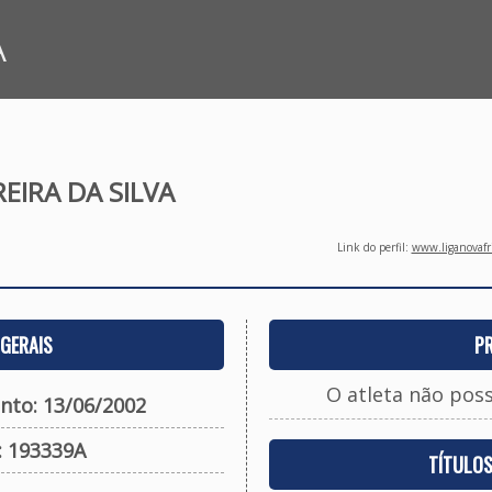
A
REIRA DA SILVA
Link do perfil:
www.liganovafri
GERAIS
P
O atleta não pos
nto: 13/06/2002
: 193339A
TÍTULO