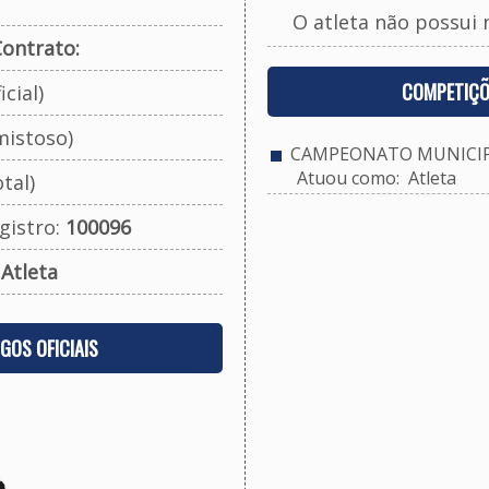
O atleta não possui 
ontrato:
COMPETIÇÕ
cial)
mistoso)
CAMPEONATO MUNICIPAL
Atuou como: Atleta
tal)
gistro:
100096
:
Atleta
OGOS OFICIAIS