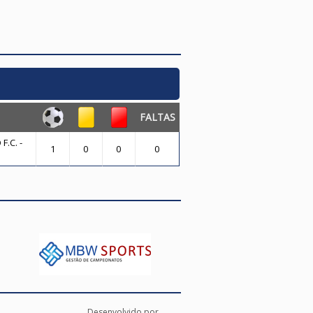
FALTAS
.C. -
1
0
0
0
Desenvolvido por