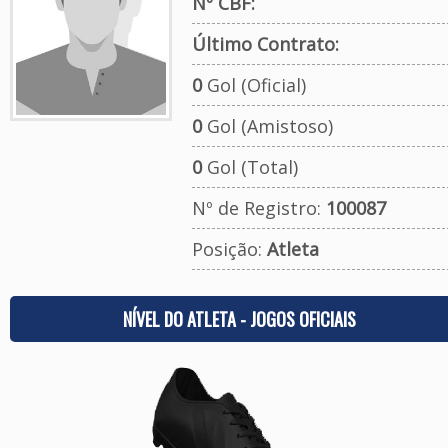
Nº CBF:
Último Contrato:
0
Gol (Oficial)
0
Gol (Amistoso)
0
Gol (Total)
Nº de Registro:
100087
Posição:
Atleta
NÍVEL DO ATLETA - JOGOS OFICIAIS