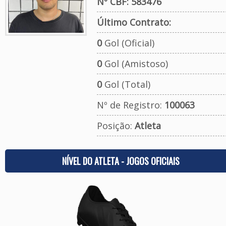
Nº CBF: 583476
Último Contrato:
0
Gol (Oficial)
0
Gol (Amistoso)
0
Gol (Total)
Nº de Registro:
100063
Posição:
Atleta
NÍVEL DO ATLETA - JOGOS OFICIAIS