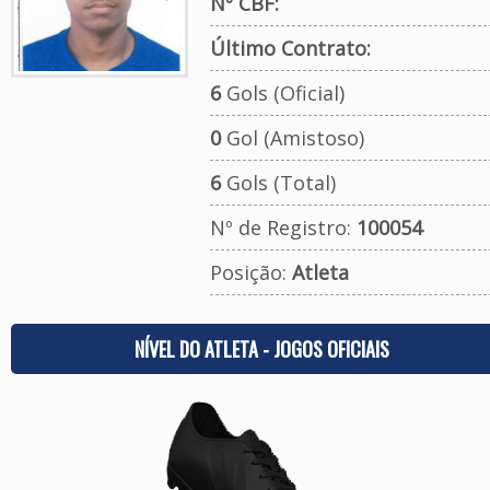
Nº CBF:
Último Contrato:
6
Gols (Oficial)
0
Gol (Amistoso)
6
Gols (Total)
Nº de Registro:
100054
Posição:
Atleta
NÍVEL DO ATLETA - JOGOS OFICIAIS