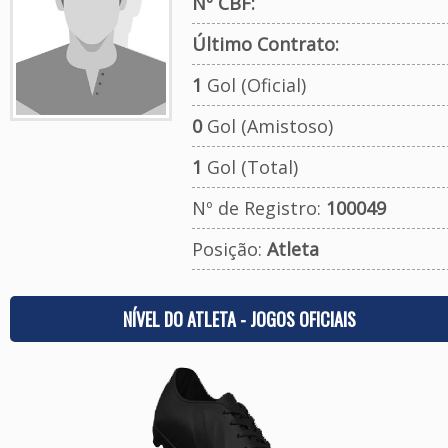
Nº CBF:
Último Contrato:
1
Gol (Oficial)
0
Gol (Amistoso)
1
Gol (Total)
Nº de Registro:
100049
Posição:
Atleta
NÍVEL DO ATLETA - JOGOS OFICIAIS