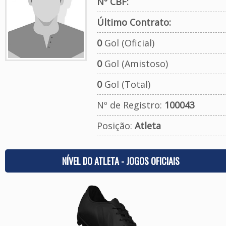
Nº CBF:
Último Contrato:
0
Gol (Oficial)
0
Gol (Amistoso)
0
Gol (Total)
Nº de Registro:
100043
Posição:
Atleta
NÍVEL DO ATLETA - JOGOS OFICIAIS