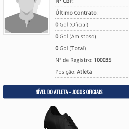
Nº CBF:
Último Contrato:
0
Gol (Oficial)
0
Gol (Amistoso)
0
Gol (Total)
Nº de Registro:
100035
Posição:
Atleta
NÍVEL DO ATLETA - JOGOS OFICIAIS